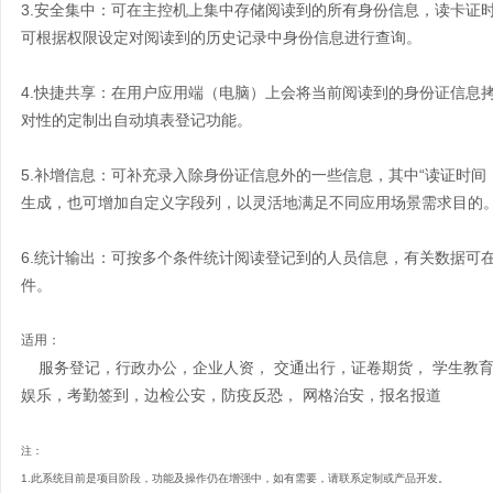
3.安全集中：可在主控机上集中存储阅读到的所有身份信息，读卡证
可根据权限设定对阅读到的
历史记录中
身份信息进行查询。
4.
快捷共享
：在
用户应用端（电脑）上会将当前阅读到的身份证信息
对性的定制出自动填表登记功能。
5.补增信息：可补充录入除身份证信息外的一些信息，其中“读证时间
生成，也可增加
自定义
字段列，以
灵活地
满足不同应用场景需求目的
6.统计输出：可按多个条件统计阅读登记到的人员信息，有关数据可在权
件。
适用：
服务登记，行政办公，企业人资， 交通出行，证卷期货， 学生教育
娱乐，考勤签到
，边检公安，防疫反恐， 网格治安，报名报道
注：
1.
此系统目前是项目阶段，功能及操作仍在增强中，如有需要，请联系定制或产品开发。