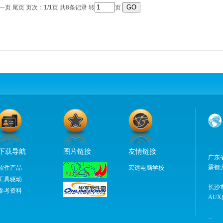
一页 尾页 页次：1/1页 共8条记录 转
页
下载导航
图片链接
友情链接
广东
霖都
软件产品
宏远电脑学校
工具驱动
长沙
参考资料
AUX
...