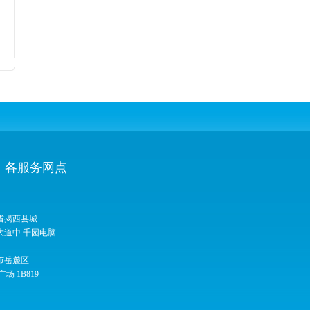
各服务网点
省揭西县城
大道中.千园电脑
市岳麓区
广场 1B819